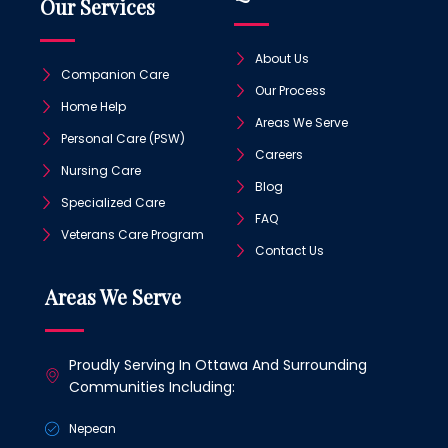
Our Services
About Us
Companion Care
Our Process
Home Help
Areas We Serve
Personal Care (PSW)
Careers
Nursing Care
Blog
Specialized Care
FAQ
Veterans Care Program
Contact Us
Areas We Serve
Proudly Serving In Ottawa And Surrounding
Communities Including:
Nepean